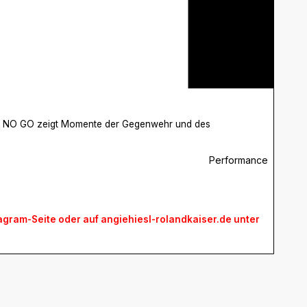
BLU
sen. NO GO zeigt Momente der Gegenwehr und des
Währe
probe
Performance
17:00
tagram-Seite oder auf angiehiesl-rolandkaiser.de unter