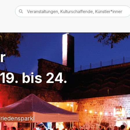
r
 19. bis 24.
riedenspark!