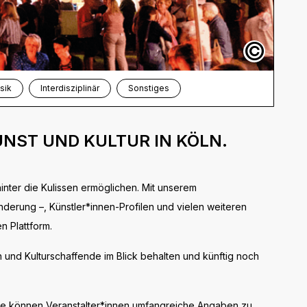
©
sik
Interdisziplinär
Sonstiges
UNST UND KULTUR IN KÖLN.
hinter die Kulissen ermöglichen. Mit unserem
nderung –, Künstler*innen-Profilen und vielen weiteren
n Plattform.
 und Kulturschaffende im Blick behalten und künftig noch
heute können Veranstalter*innen umfangreiche Angaben zu