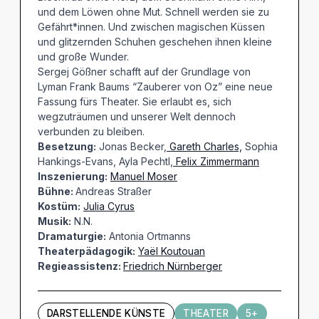
und dem Löwen ohne Mut. Schnell werden sie zu
Gefährt*innen. Und zwischen magischen Küssen
und glitzernden Schuhen geschehen ihnen kleine
und große Wunder.
Sergej Gößner schafft auf der Grundlage von
Lyman Frank Baums “Zauberer von Oz” eine neue
Fassung fürs Theater. Sie erlaubt es, sich
wegzuträumen und unserer Welt dennoch
verbunden zu bleiben.
Besetzung:
Jonas Becker,
Gareth Charles,
Sophia
Hankings-Evans, Ayla Pechtl,
Felix Zimmermann
Inszenierung:
Manuel Moser
Bühne:
Andreas Straßer
Kostüm:
Julia Cyrus
Musik:
N.N.
Dramaturgie:
Antonia Ortmanns
Theaterpädagogik:
Yaël Koutouan
Regieassistenz:
Friedrich Nürnberger
DARSTELLENDE KÜNSTE
THEATER
5+