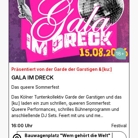
18+
Präsentiert von der Garde der Garstigen & [ku:]
GALA IM DRECK
Das queere Sommerfest
Das Kölner Tuntenkollektiv Garde der Garstigen und das
[ku:] laden ein zum schrillen, queeren Sommerfest:
Queere Performances, schrilles Bühnenprogramm und
anschließende DJ Sets. Feiert mit uns und me...
16:00 Uhr
Festival
Bauwagenplatz "Wem gehört die Welt"
|