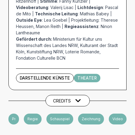
Ritzenhoff |
Stimme
: Fanny Künzler |
Videoberatung
: Valerij Lisac |
Lichtdesign
: Pascal
de Mito |
Technische Leitung
: Mathias Babey |
Outside Eye
: Lea Goebel | Projektleitung: Therese
Heussen, Manon Reith |
Regieassistenz
: Ninon
Lantheaume
Gefördert durch:
Ministerium für Kultur uns
Wissenschaft des Landes NRW, Kulturamt der Stadt
Köln, Kunststiftung NRW, Loterie Romande,
Fondation Culturelle BCN
DARSTELLENDE KÜNSTE
THEATER
Künstler und Beteiligte
CREDITS
Produktion
Regie
Schauspiel
Zeichnung
Video