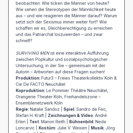
beobachten: Wie ticken die Männer von heute?
Wie sehen die Stereotypen der Männlichkeit heute
aus – und wie reagieren die Männer darauf? Warum
setzt sich der Sexismus immer weiter fort? Wie
schaffen wir es, Gleichberechtigung zu erreichen
und das Patriarchat loszuwerden – und zwar
schnell!?
SURVIVING MEN
ist eine interaktive Aufführung
zwischen Popkultur und sozialpsychologischer
Untersuchung, in der Sie – gemeinsam mit der
Autorin – Antworten auf diese Fragen suchen!
Produktion:
Futur3 – Freies Theaterkollektiv Köln &
Cie De FACTO Neuchâtel
Koproduktion
: Le Pommier Théâtre Neuchâtel,
Orangerie Theater Köln, Freihandelszone –
Ensemblenetzwerk Köln
Regie
: Natalie Sandoz |
Spiel
: Sandro de Feo,
Stefan H. Kraft |
Zeichnungen & Video
: André
Erlen |
Text
: Manon Reith |
Bühnenbild
: Neda
Loncarvic |
Kostüm
: Julie V. Weisen |
Musik
: Jörg