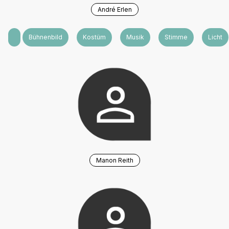
André Erlen
Text(e)
Bühnenbild
Kostüm
Musik
Stimme
Licht
Manon Reith