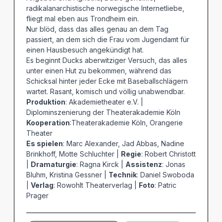
radikalanarchistische norwegische Internetliebe,
fliegt mal eben aus Trondheim ein.
Nur blöd, dass das alles genau an dem Tag
passiert, an dem sich die Frau vom Jugendamt für
einen Hausbesuch angekündigt hat.
Es beginnt Ducks aberwitziger Versuch, das alles
unter einen Hut zu bekommen, während das
Schicksal hinter jeder Ecke mit Baseballschlägern
wartet. Rasant, komisch und völlig unabwendbar.
Produktion
: Akademietheater e.V. |
Diplominszenierung der Theaterakademie Köln
Kooperation
:Theaterakademie Köln, Orangerie
Theater
Es spielen
: Marc Alexander, Jad Abbas, Nadine
Brinkhoff, Motte Schluchter |
Regie
: Robert Christott
|
Dramaturgie
: Ragna Kirck |
Assistenz
: Jonas
Bluhm, Kristina Gessner |
Technik
: Daniel Swoboda
|
Verlag
: Rowohlt Theaterverlag |
Foto
: Patric
Prager