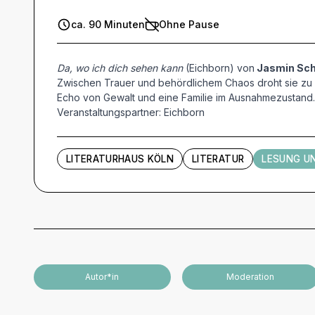
ca. 90 Minuten
Ohne Pause
Da, wo ich dich sehen kann
(Eichborn) von
Jasmin Sch
Zwischen Trauer und behördlichem Chaos droht sie zu z
Echo von Gewalt und eine Familie im Ausnahmezustand.
Veranstaltungspartner: Eichborn
LITERATURHAUS KÖLN
LITERATUR
LESUNG U
Künstler und Beteiligte
Autor*in
Moderation