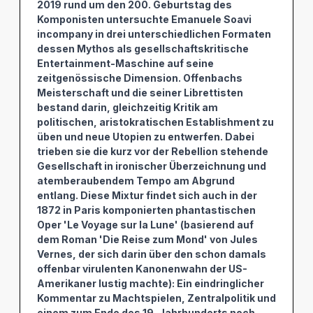
2019 rund um den 200. Geburtstag des
Komponisten untersuchte Emanuele Soavi
incompany in drei unterschiedlichen Formaten
dessen Mythos als gesellschaftskritische
Entertainment-Maschine auf seine
zeitgenössische Dimension. Offenbachs
Meisterschaft und die seiner Librettisten
bestand darin, gleichzeitig Kritik am
politischen, aristokratischen Establishment zu
üben und neue Utopien zu entwerfen. Dabei
trieben sie die kurz vor der Rebellion stehende
Gesellschaft in ironischer Überzeichnung und
atemberaubendem Tempo am Abgrund
entlang. Diese Mixtur findet sich auch in der
1872 in Paris komponierten phantastischen
Oper 'Le Voyage sur la Lune' (basierend auf
dem Roman 'Die Reise zum Mond' von Jules
Vernes, der sich darin über den schon damals
offenbar virulenten Kanonenwahn der US-
Amerikaner lustig machte): Ein eindringlicher
Kommentar zu Machtspielen, Zentralpolitik und
einem zum Ende des 19. Jahrhunderts noch