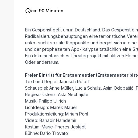
ca. 90 Minuten
Ein Gespenst geht um in Deutschland. Das Gespenst ein
Radikalisierungsbehauptungen eine terroristische Vereinig
unter- sucht soziale Kipppunkte und begibt sich in ei
und der prophezeiten Apo- kalypse tatsächlich eine Gr
Ein dokumentarisches Theaterprojekt mit ﬁktiven Eleme
Oder andersrum.
Freier Eintritt für Erstsemestler (Erstsemester bitt
Text und Regie: Janosch Roloff
Schauspiel: Anne Müller, Lucia Schulz, Asim Odobaŝić, 
Regieassistenz: Asta Nechajute
Musik: Philipp Ullrich
Lichtdesign: Marek Mauel
Produktionsleitung: Miriam Pohl
Video: Bahadir Hamdemir
Kostüm: Marie-Theres Jestädt
Bühne: Dario Trovato