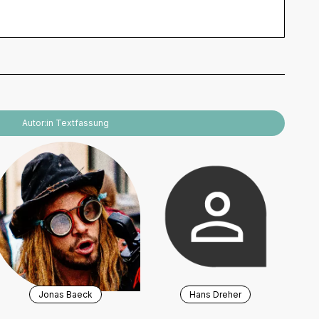
Autor:in Textfassung
Jonas Baeck
Hans Dreher