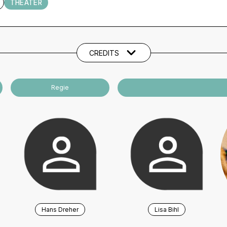
THEATER
CREDITS
Regie
Hans Dreher
Lisa Bihl