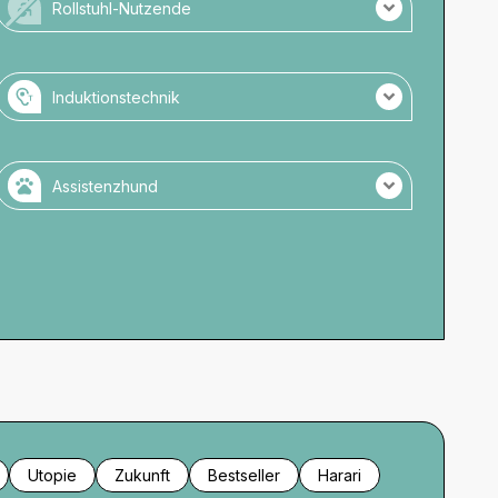
Rollstuhl-Nutzende
Für Rollstuhlnutzende nicht zugänglich.
Keine barrierefreien Toiletten vorhanden.
Induktionstechnik
Keine Parkmöglichkeiten direkt am Veranstaltungsort.
Es wird Induktionstechnik genutzt.
Keine Induktionstechnik an der Kasse.
Assistenzhund
Keine Anmeldung notwendig.
Assistenzhunde zugelassen.
Bitte melden Sie sich vorher beim Veranstalter an.
Zugelassene Räume: nach Absprache
Wassernapf verfügbar.
Utopie
Zukunft
Bestseller
Harari