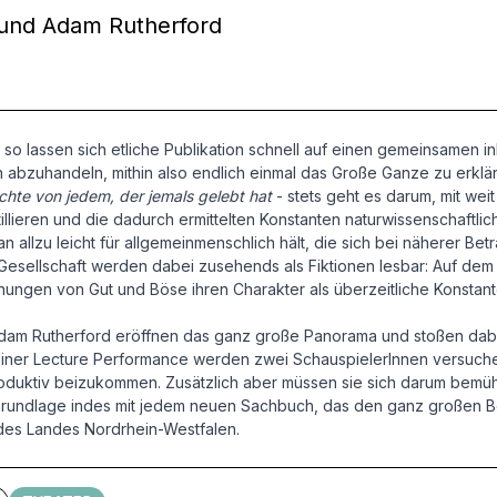
on und Adam Rutherford
 so lassen sich etliche Publikation schnell auf einen gemeinsamen i
n abzuhandeln, mithin also endlich einmal das Große Ganze zu erkl
chte von jedem, der jemals gelebt hat
- stets geht es darum, mit w
lieren und die dadurch ermittelten Konstanten naturwissenschaftlic
 allzu leicht für allgemeinmenschlich hält, die sich bei näherer Be
esellschaft werden dabei zusehends als Fiktionen lesbar: Auf dem b
ungen von Gut und Böse ihren Charakter als überzeitliche Konstant
 Adam Rutherford eröffnen das ganz große Panorama und stoßen dab
einer Lecture Performance werden zwei SchauspielerInnen versuch
 produktiv beizukommen. Zusätzlich aber müssen sie sich darum be
Grundlage indes mit jedem neuen Sachbuch, das den ganz großen Bog
 des Landes Nordrhein-Westfalen.