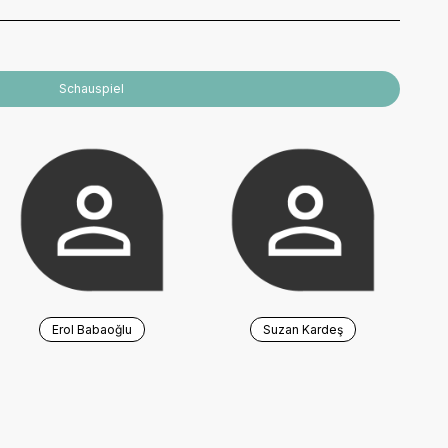
Schauspiel
Erol Babaoğlu
Suzan Kardeş