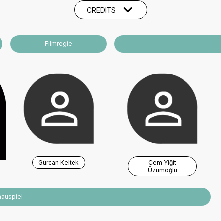
CREDITS
Filmregie
Gürcan Keltek
Cem Yiğit
Üzümoğlu
hauspiel