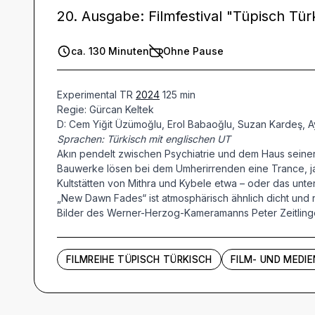
20. Ausgabe: Filmfestival "Tüpisch Tür
ca. 130 Minuten
Ohne Pause
Experimental TR
2024
125 min
Regie: Gürcan Keltek
D: Cem Yiğit Üzümoğlu, Erol Babaoğlu, Suzan Kardeş, Ay
Sprachen: Türkisch mit englischen UT
Akın pendelt zwischen Psychiatrie und dem Haus seiner 
Bauwerke lösen bei dem Umherirrenden eine Trance, ja: 
Kultstätten von Mithra und Kybele etwa – oder das unt
„New Dawn Fades“ ist atmosphärisch ähnlich dicht und r
Bilder des Werner-Herzog-Kameramanns Peter Zeitlinge
FILMREIHE TÜPISCH TÜRKISCH
FILM- UND MEDI
Künstler und Beteiligte