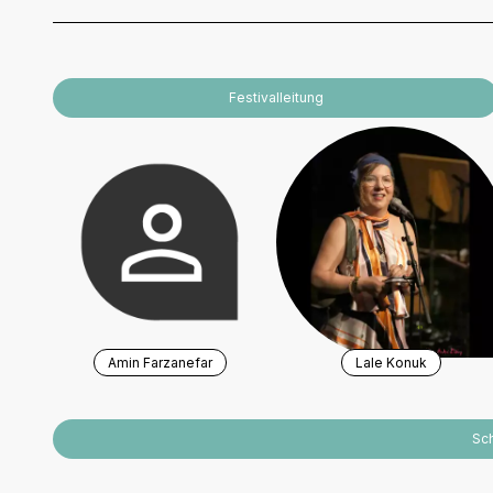
Festivalleitung
Amin Farzanefar
Lale Konuk
Sc