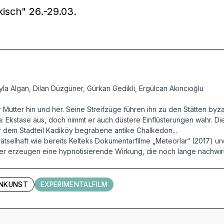
kisch" 26.-29.03.
la Algan, Dilan Düzgüner, Gürkan Gedikli, Ergülcan Akıncıoğlu
Mutter hin und her. Seine Streifzüge führen ihn zu den Stätten byz
Ekstase aus, doch nimmt er auch düstere Einflüsterungen wahr. Die S
er dem Stadteil Kadiköy begrabene antike Chalkedon...
ätselhaft wie bereits Kelteks Dokumentarfilme „Meteorlar“ (2017) 
r erzeugen eine hypnotisierende Wirkung, die noch lange nachwirk
ENKUNST
EXPERIMENTALFILM