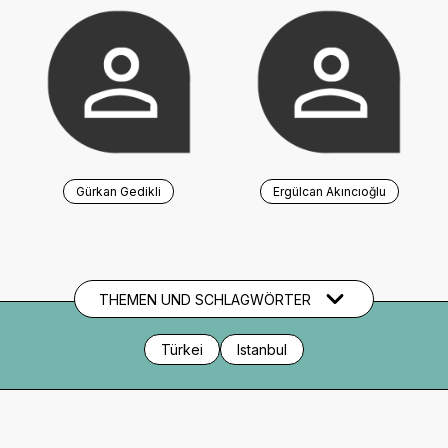
Gürkan Gedikli
Ergülcan Akıncıoğlu
THEMEN UND SCHLAGWÖRTER
Türkei
Istanbul