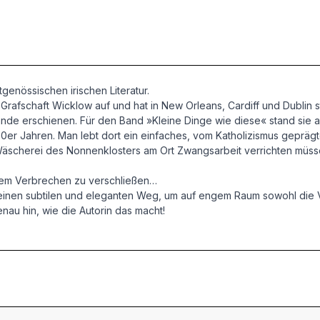
genössischen irischen Literatur.
Grafschaft Wicklow auf und hat in New Orleans, Cardiff und Dublin stu
de erschienen. Für den Band »Kleine Dinge wie diese« stand sie auf
 80er Jahren. Man lebt dort ein einfaches, vom Katholizismus gepräg
 Wäscherei des Nonnenklosters am Ort Zwangsarbeit verrichten müsse
 dem Verbrechen zu verschließen…
t einen subtilen und eleganten Weg, um auf engem Raum sowohl di
au hin, wie die Autorin das macht!