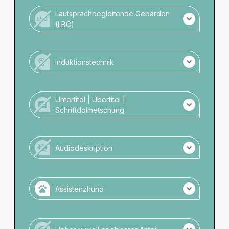
Kein Personal mit DGS-Kompetenz vor Ort.
Lautsprachbegleitende Gebärden
(LBG)
Keine LBG Übersetzung der Veranstaltung.
Kein Personal mit LBG-Kompetenz vor Ort.
Induktionstechnik
Es wird keine Induktionstechnik angeboten.
Untertitel | Übertitel |
Schriftdolmetschung
Es gibt keine schriftliche Darstellung.
Audiodeskription
Es gibt keine Audiodeskription.
Assistenzhund
Assistenzhunde zugelassen.
Bitte melden Sie sich vorher beim Veranstalter