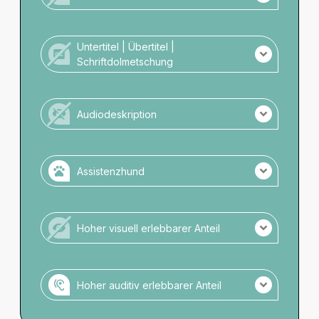
Es wird keine Induktionstechnik angeboten.
Untertitel | Übertitel |
Schriftdolmetschung
Es gibt keine schriftliche Darstellung.
Audiodeskription
Es gibt keine Audiodeskription.
Assistenzhund
Assistenzhunde zugelassen.
Keine Anmeldung notwendig.
Hoher visuell erlebbarer Anteil
Zugelassene Räume: Die Hunde dürfen mit in
den Theatersaal.
Veranstaltung ohne hohen visuellen Anteil.
Wassernapf verfügbar.
Hoher auditiv erlebbarer Anteil
Veranstaltung mit hohem auditiven Anteil.