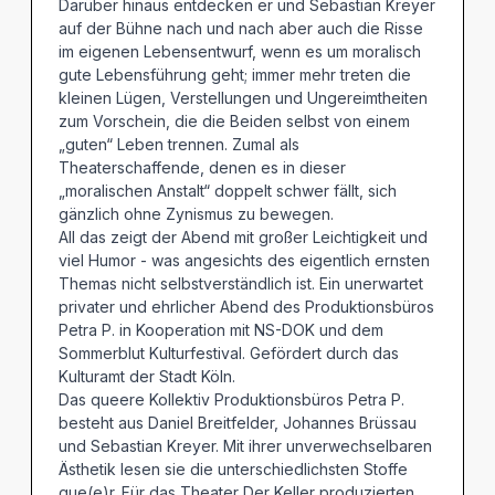
Darüber hinaus entdecken er und Sebastian Kreyer
auf der Bühne nach und nach aber auch die Risse
im eigenen Lebensentwurf, wenn es um moralisch
gute Lebensführung geht; immer mehr treten die
kleinen Lügen, Verstellungen und Ungereimtheiten
zum Vorschein, die die Beiden selbst von einem
„guten“ Leben trennen. Zumal als
Theaterschaffende, denen es in dieser
„moralischen Anstalt“ doppelt schwer fällt, sich
gänzlich ohne Zynismus zu bewegen.
All das zeigt der Abend mit großer Leichtigkeit und
viel Humor - was angesichts des eigentlich ernsten
Themas nicht selbstverständlich ist. Ein unerwartet
privater und ehrlicher Abend des Produktionsbüros
Petra P. in Kooperation mit NS-DOK und dem
Sommerblut Kulturfestival. Gefördert durch das
Kulturamt der Stadt Köln.
Das queere Kollektiv Produktionsbüros Petra P.
besteht aus Daniel Breitfelder, Johannes Brüssau
und Sebastian Kreyer. Mit ihrer unverwechselbaren
Ästhetik lesen sie die unterschiedlichsten Stoffe
que(e)r. Für das Theater Der Keller produzierten