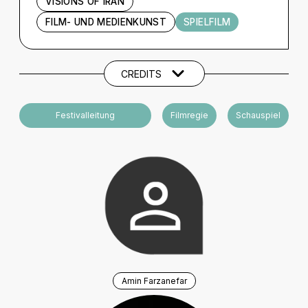
VISIONS OF IRAN
FILM- UND MEDIENKUNST
SPIELFILM
Künstler und Beteiligte
CREDITS
Festivalleitung
Filmregie
Schauspiel
Amin Farzanefar