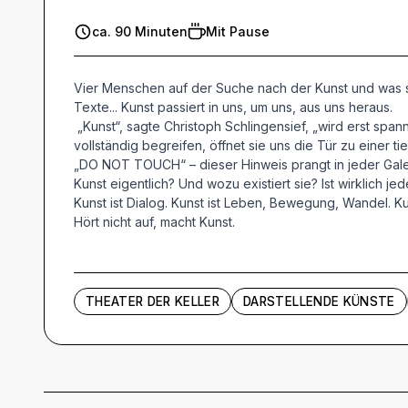
ca. 90 Minuten
Mit Pause
Vier Menschen auf der Suche nach der Kunst und was sie
Texte... Kunst passiert in uns, um uns, aus uns heraus.
„Kunst“, sagte Christoph Schlingensief, „wird erst span
vollständig begreifen, öffnet sie uns die Tür zu einer ti
„DO NOT TOUCH“ – dieser Hinweis prangt in jeder Galeri
Kunst eigentlich? Und wozu existiert sie? Ist wirklich j
Kunst ist Dialog. Kunst ist Leben, Bewegung, Wandel. K
Hört nicht auf, macht Kunst.
THEATER DER KELLER
DARSTELLENDE KÜNSTE
Künstler und Beteiligte