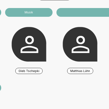
Musik
Gleb Tschepki
Matthias Lühn