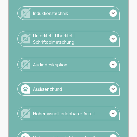
Keine LBG Übersetzung der Veranstaltung.
Kein Personal mit LBG-Kompetenz vor Ort.
Induktionstechnik
Es wird keine Induktionstechnik angeboten.
Untertitel | Übertitel |
Schriftdolmetschung
Es gibt keine schriftliche Darstellung.
Audiodeskription
Es gibt keine Audiodeskription.
Assistenzhund
Assistenzhunde zugelassen.
Keine Anmeldung notwendig.
Hoher visuell erlebbarer Anteil
Zugelassene Räume: Die Hunde dürfen mit in
den Theatersaal.
Veranstaltung ohne hohen visuellen Anteil.
Wassernapf verfügbar.