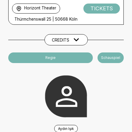
TICKETS
Horizont Theater
Thürmchenswall 25
|
50668 Köln
Künstler und Beteiligte
CREDITS
Regie
Schauspiel
Aydın Işık