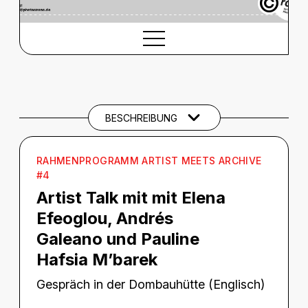
©
BESCHREIBUNG
Beschreibung
CREDITS
BESCHREIBUNG
BARRIEREINFORMATIONEN
THEMEN UND SCHLAGWÖRTER
RAHMENPROGRAMM ARTIST MEETS ARCHIVE
#4
Artist Talk mit mit Elena
Efeoglou, Andrés
Galeano und Pauline
Hafsia M’barek
Gespräch in der Dombauhütte (Englisch)