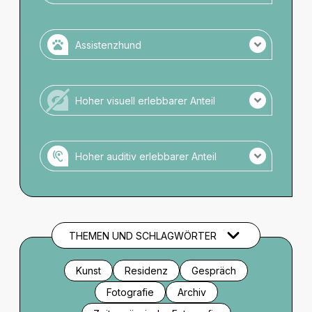
Es gibt keine Audiodeskription.
Assistenzhund
Assistenzhunde zugelassen.
Keine Anmeldung notwendig.
Hoher visuell erlebbarer Anteil
Kein Wassernapf verfügbar.
Veranstaltung ohne hohen visuellen Anteil.
Hoher auditiv erlebbarer Anteil
Veranstaltung mit hohem auditiven Anteil.
Es gibt keine Audio-Einführung zu
Setting/Bühnenbild/Kostüm o.ä.
THEMEN UND SCHLAGWÖRTER
Kunst
Residenz
Gespräch
Fotografie
Archiv