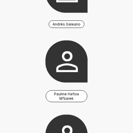
Andrés Galeano
Pauline Hafsia
M’barek