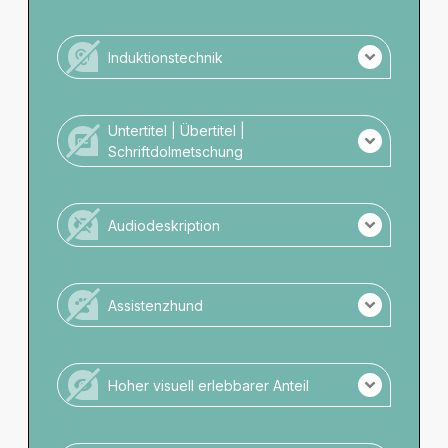
Keine LBG Übersetzung der Veranstaltung.
Kein Personal mit LBG-Kompetenz vor Ort.
Induktionstechnik
Es wird keine Induktionstechnik angeboten.
Untertitel | Übertitel |
Schriftdolmetschung
Es gibt keine schriftliche Darstellung.
Audiodeskription
Es gibt keine Audiodeskription.
Assistenzhund
Keine Assistenzhunde zugelassen.
Hoher visuell erlebbarer Anteil
Veranstaltung ohne hohen visuellen Anteil.