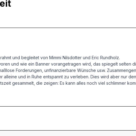
eit
ahmt und begleitet von Mimmi Nilsdotter und Eric Rundholz.
ren und wie ein Banner vorangetragen wird, das spiegelt selten die
anik, maßlose Forderungen, unfinanzierbare Wünsche usw. Zusammen
r alleine und in Ruhe entspannt zu verleben. Dies wird aber nur de
szeit gesammelt, die zeigen: Es kann alles noch viel schlimmer k