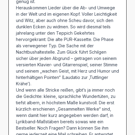
genug ist.
Herauskommen Lieder über die Ab- und Umwege
in der Welt und im eigenen Kopf. Voller Leichtigkeit
und Witz, aber auch ohne Scheu davor, sich den
dunklen Ecken zu widmen. So wird diesmal teils
jahrelang unter den Teppich Gekehrtes
hervorgekramt: Die alte PUR-Kassette. Die Phase
als verwegener Typ. Die Sache mit der
Nachtbushaltestelle. Zum Glück führt Schilgen
sicher über jeden Abgrund – getragen von seinem
versierten Klavier- und Gitarrenspiel, seiner Stimme
und seinem „wachen Geist, mit Herz und Humor und
hinterhältigen Pointen“ (Laudatio zur ‚Tuttlinger
Krähe‘).
Und wenn alle Stricke reißen, gibt’s ja immer noch
die Gedichte: kleine, sprachliche Wundertüten, zu
tiefst albern, in höchstem Maße kunstvoll. Die erst
kürzlich erschienen „Gesammelten Werke“ sind,
wenn damit hier kurz angegeben werden darf, in
Lyrikband-Maßstäben bereits sowas wie ein
Bestseller. Noch Fragen? Dann können Sie ihm
gerne jederzeit eine Mail schreiben. Er antwortet