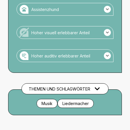
Assistenzhund
Assistenzhunde zugelassen.
Keine Anmeldung notwendig.
Hoher visuell erlebbarer Anteil
Zugelassene Räume: Die Hunde dürfen mit in
den Theatersaal.
Veranstaltung ohne hohen visuellen Anteil.
Wassernapf verfügbar.
Hoher auditiv erlebbarer Anteil
Veranstaltung mit hohem auditiven Anteil.
Es gibt keine Audio-Einführung zu
Setting/Bühnenbild/Kostüm o.ä.
THEMEN UND SCHLAGWÖRTER
Musik
Liedermacher