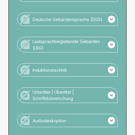
Potenzielle Gefahrenquellen sind nicht markiert.
Für Rollstuhlnutzende nicht zugänglich.
Keine barrierefreien Toiletten vorhanden.
Deutsche Gebärdensprache (DGS)
Keine Parkmöglichkeiten direkt am
Veranstaltungsort.
Keine DGS-Übersetzung der Veranstaltung.
Kein Personal mit DGS-Kompetenz vor Ort.
Lautsprachbegleitende Gebärden
(LBG)
Keine LBG Übersetzung der Veranstaltung.
Kein Personal mit LBG-Kompetenz vor Ort.
Induktionstechnik
Es wird keine Induktionstechnik angeboten.
Untertitel | Übertitel |
Schriftdolmetschung
Es gibt keine schriftliche Darstellung.
Audiodeskription
Es gibt keine Audiodeskription.