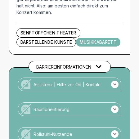
halt nicht. Also: am besten einfach direkt zum
Konzert kommen.
SENFTÖPFCHEN THEATER
DARSTELLENDE KÜNSTE
MUSIKKABARETT
BARRIEREINFORMATIONEN
Assistenz | Hilfe vor Ort | Kontakt
Kein Personal vor Ort für Menschen mit
Unterstützungsbedarf.
Raumorientierung
Es ist kein Taktiles Leitsystem vorhanden.
Es sind keine Beschilderungen in Großschrift
Rollstuhl-Nutzende
vorhanden.