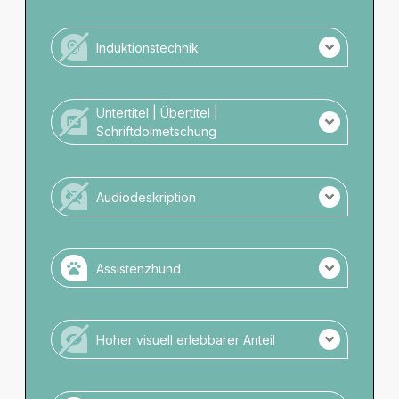
21.02.25
Keine LBG Übersetzung der Veranstaltung.
Kein Personal mit DGS-Kompetenz vor Ort.
Kein Personal mit LBG-Kompetenz vor Ort.
Induktionstechnik
Es wird keine Induktionstechnik angeboten.
Untertitel | Übertitel |
Schriftdolmetschung
Es gibt keine schriftliche Darstellung.
Audiodeskription
Es gibt keine Audiodeskription.
Assistenzhund
Assistenzhunde zugelassen.
Keine Anmeldung notwendig.
Hoher visuell erlebbarer Anteil
Wassernapf verfügbar.
Veranstaltung ohne hohen visuellen Anteil.