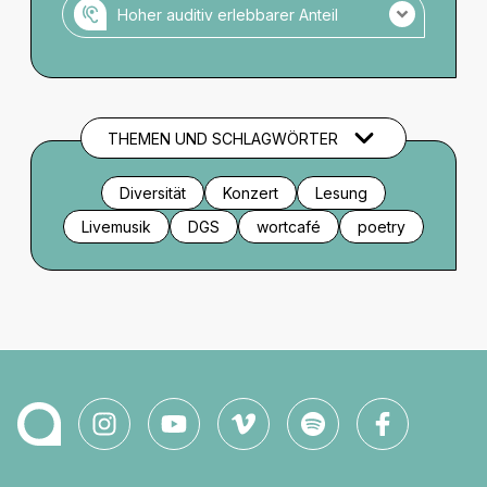
Hoher auditiv erlebbarer Anteil
Veranstaltung mit hohem auditiven Anteil.
Es gibt keine Audio-Einführung zu
Setting/Bühnenbild/Kostüm o.ä.
THEMEN UND SCHLAGWÖRTER
Diversität
Konzert
Lesung
Livemusik
DGS
wortcafé
poetry