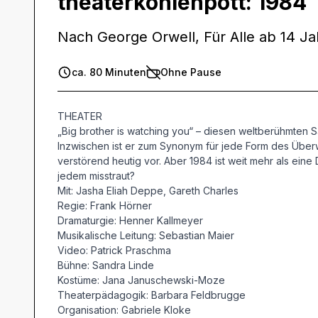
theaterkohlenpott: 1984
Nach George Orwell, Für Alle ab 14 J
ca. 80 Minuten
Ohne Pause
THEATER
„Big brother is watching you“ – diesen weltberühmten 
Inzwischen ist er zum Synonym für jede Form des Über
verstörend heutig vor. Aber 1984 ist weit mehr als eine
jedem misstraut?
Mit: Jasha Eliah Deppe, Gareth Charles
Regie: Frank Hörner
Dramaturgie: Henner Kallmeyer
Musikalische Leitung: Sebastian Maier
Video: Patrick Praschma
Bühne: Sandra Linde
Kostüme: Jana Januschewski-Moze
Theaterpädagogik: Barbara Feldbrugge
Organisation: Gabriele Kloke