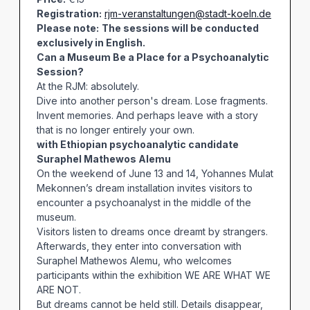
Registration:
rjm-veranstaltungen@stadt-koeln.de
Please note:
The sessions will be conducted
exclusively in English.
Can a Museum Be a Place for a Psychoanalytic
Session?
At the RJM: absolutely.
Dive into another person's dream. Lose fragments.
Invent memories. And perhaps leave with a story
that is no longer entirely your own.
with Ethiopian psychoanalytic candidate
Suraphel Mathewos Alemu
On the weekend of June 13 and 14, Yohannes Mulat
Mekonnen’s dream installation invites visitors to
encounter a psychoanalyst in the middle of the
museum.
Visitors listen to dreams once dreamt by strangers.
Afterwards, they enter into conversation with
Suraphel Mathewos Alemu, who welcomes
participants within the exhibition WE ARE WHAT WE
ARE NOT.
But dreams cannot be held still. Details disappear,