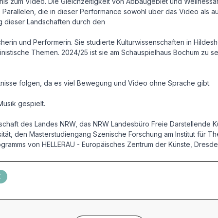
hältnis zum Video. Die Gleichzeitigkeit von Abbaugebiet und Wellne
. Parallelen, die in dieser Performance sowohl über das Video als
g dieser Landschaften durch den
cherin und Performerin. Sie studierte Kulturwissenschaften in Hilde
istische Themen. 2024/25 ist sie am Schauspielhaus Bochum zu sehe
isse folgen, da es viel Bewegung und Video ohne Sprache gibt.
usik gespielt.
nschaft des Landes NRW, das NRW Landesbüro Freie Darstellende Kü
tät, den Masterstudiengang Szenische Forschung am Institut für The
rogramms von HELLERAU - Europäisches Zentrum der Künste, Dresd
Z