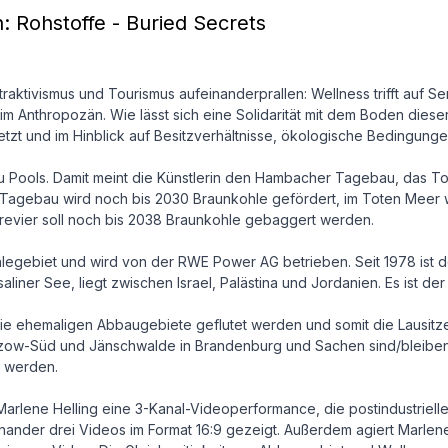
 Rohstoffe - Buried Secrets
aktivismus und Tourismus aufeinanderprallen: Wellness trifft auf Se
m Anthropozän. Wie lässt sich eine Solidarität mit dem Boden dieser
t und im Hinblick auf Besitzverhältnisse, ökologische Bedingungen 
 Pools. Damit meint die Künstlerin den Hambacher Tagebau, das Tot
Tagebau wird noch bis 2030 Braunkohle gefördert, im Toten Meer wir
evier soll noch bis 2038 Braunkohle gebaggert werden.
legebiet und wird von der RWE Power AG betrieben. Seit 1978 ist 
liner See, liegt zwischen Israel, Palästina und Jordanien. Es ist 
die ehemaligen Abbaugebiete geflutet werden und somit die Lausitzer
zow-Süd und Jänschwalde in Brandenburg und Sachen sind/bleiben 
t werden.
arlene Helling eine 3-Kanal-Videoperformance, die postindustrielle
ander drei Videos im Format 16:9 gezeigt. Außerdem agiert Marlene 