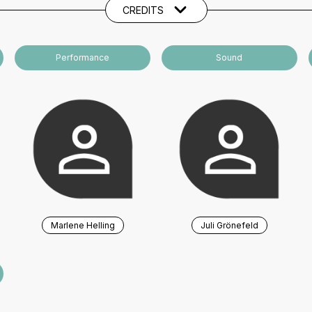
CREDITS
Performance
Sound
Marlene Helling
Juli Grönefeld