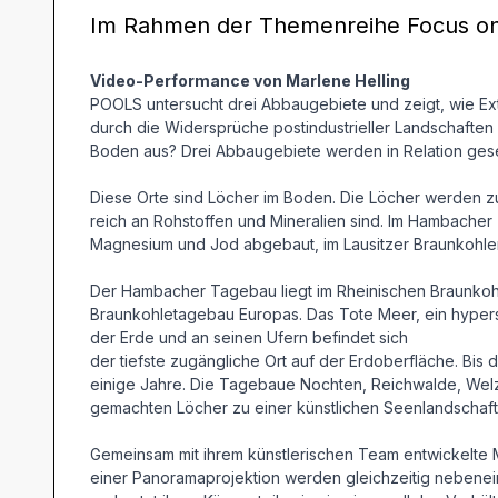
Im Rahmen der Themenreihe Focus on:
Video-Performance von Marlene Helling
POOLS untersucht drei Abbaugebiete und zeigt, wie Extr
durch die Widersprüche postindustrieller Landschaften i
Boden aus? Drei Abbaugebiete werden in Relation gesetz
Diese Orte sind Löcher im Boden. Die Löcher werden zu
reich an Rohstoffen und Mineralien sind. Im Hambacher 
Magnesium und Jod abgebaut, im Lausitzer Braunkohler
Der Hambacher Tagebau liegt im Rheinischen Braunkoh
Braunkohletagebau Europas. Das Tote Meer, ein hypersa
der Erde und an seinen Ufern befindet sich
der tiefste zugängliche Ort auf der Erdoberfläche. Bis 
einige Jahre. Die Tagebaue Nochten, Reichwalde, Wel
gemachten Löcher zu einer künstlichen Seenlandschaf
Gemeinsam mit ihrem künstlerischen Team entwickelte M
einer Panoramaprojektion werden gleichzeitig nebenein