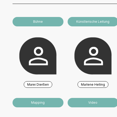
Bühne
Künstlerische Leitung
Marei Dierßen
Marlene Helling
Mapping
Video