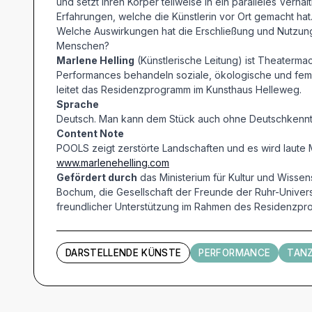
und setzt ihren Körper teilweise in ein paralleles Ver
Erfahrungen, welche die Künstlerin vor Ort gemacht hat
Welche Auswirkungen hat die Erschließung und Nutzun
Menschen?
Marlene Helling
(Künstlerische Leitung) ist Theaterma
Performances behandeln soziale, ökologische und femin
leitet das Residenzprogramm im Kunsthaus Helleweg.
Sprache
Deutsch. Man kann dem Stück auch ohne Deutschkenntn
Content Note
POOLS zeigt zerstörte Landschaften und es wird laute M
www.marlenehelling.com
Gefördert durch
das Ministerium für Kultur und Wisse
Bochum, die Gesellschaft der Freunde der Ruhr-Universi
freundlicher Unterstützung im Rahmen des Residenzp
DARSTELLENDE KÜNSTE
PERFORMANCE
TAN
Künstler und Beteiligte