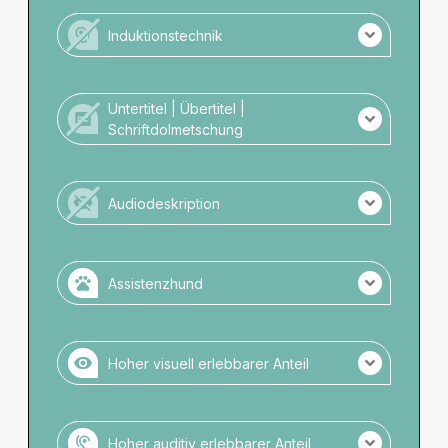
Kein Personal mit LBG-Kompetenz vor Ort.
Induktionstechnik
Es wird keine Induktionstechnik angeboten.
Untertitel | Übertitel |
Schriftdolmetschung
Es gibt keine schriftliche Darstellung.
Audiodeskription
Es gibt keine Audiodeskription.
Assistenzhund
Assistenzhunde zugelassen.
Keine Anmeldung notwendig.
Hoher visuell erlebbarer Anteil
Zugelassene Räume: Saal
Wassernapf verfügbar.
Veranstaltung mit hohem visuellen Anteil.
Geschätzter Anteil von: 70
Hoher auditiv erlebbarer Anteil