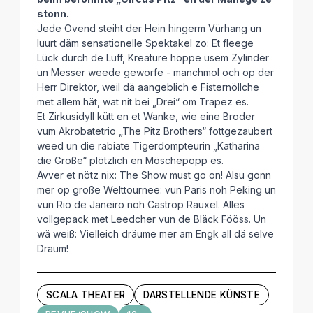
stonn.
Jede Ovend steiht der Hein hingerm Vürhang un
luurt däm sensationelle Spektakel zo: Et fleege
Lück durch de Luff, Kreature höppe usem Zylinder
un Messer weede geworfe - manchmol och op der
Herr Direktor, weil dä aangeblich e Fisternöllche
met allem hät, wat nit bei „Drei“ om Trapez es.
Et Zirkusidyll kütt en et Wanke, wie eine Broder
vum Akrobatetrio „The Pitz Brothers“ fottgezaubert
weed un die rabiate Tigerdompteurin „Katharina
die Große“ plötzlich en Möschepopp es.
Ävver et nötz nix: The Show must go on! Alsu gonn
mer op große Welttournee: vun Paris noh Peking un
vun Rio de Janeiro noh Castrop Rauxel. Alles
vollgepack met Leedcher vun de Bläck Fööss. Un
wä weiß: Vielleich dräume mer am Engk all dä selve
Draum!
SCALA THEATER
DARSTELLENDE KÜNSTE