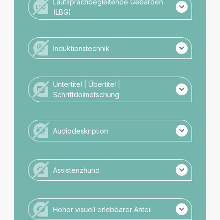
Lautsprachbegleitende Gebärden
(LBG)
Keine LBG Übersetzung der Veranstaltung.
Kein Personal mit LBG-Kompetenz vor Ort.
Induktionstechnik
Es wird keine Induktionstechnik angeboten.
Untertitel | Übertitel |
Schriftdolmetschung
Es gibt keine schriftliche Darstellung.
Audiodeskription
Es gibt keine Audiodeskription.
Assistenzhund
Keine Assistenzhunde zugelassen.
Hoher visuell erlebbarer Anteil