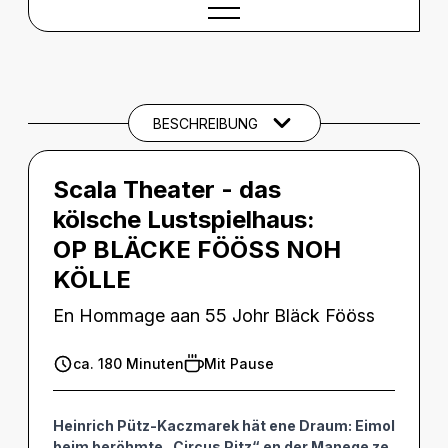
BESCHREIBUNG
Beschreibung
BARRIEREINFORMATIONEN
BESCHREIBUNG
Scala Theater - das
kölsche Lustspielhaus:
OP BLÄCKE FÖÖSS NOH
KÖLLE
En Hommage aan 55 Johr Bläck Fööss
ca. 180 Minuten
Mit Pause
Heinrich Pütz-Kaczmarek hät ene Draum: Eimol
beim beröhmte „Circus Pitz“ en der Manege ze