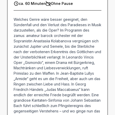
ca. 60 Minuten
Ohne Pause
Welches Genre wäre besser geeignet, den
Sündenfall und den Verlust des Paradieses in Musik
darzustellen, als die Oper? Im Programm des
zamus: amateur barock orchester mit der
Sopranistin Anastasiia Kolabanova vergnügen sich
zunächst Jupiter und Semele, bis die Sterbliche
nach der verbotenen Erkenntnis des Göttlichen und
der Unsterblichkeit verlangt. In Leonardo Vincis
Oper „Gismondo“, einem Drama mit Bürgerkrieg,
Machtränken und Liebesverwicklungen, ruft
Primislao zu den Waffen. In Jean-Baptiste Lullys
„Armide“ geht es um die Freiheit, aber auch um das
Ringen zwischen Liebe und Hass. In Georg
Friedrich Händels „Judas Maccabaeus“ kann
endlich der erreichte Friede begrüßt werden. Eine
grandiose Kantaten-Sinfonia von Johann Sebastian
Bach führt schließlich zum Pfingstereignis des
gegenseitigen Verstehens – und wo ginge nun das