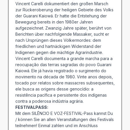
Vincent Carelli dokumentiert den großen Marsch
zur Rückeroberung der heiligen Gebiete des Volks
der Guarani Kaiowá. Er hatte die Entstehung der
Bewegung bereits in den 1980er Jahren
aufgezeichnet. Zwanzig Jahre später, berührt von
Berichten über nachfolgende Massaker, sucht er
nach Ursprüngen dieses Völkermordes: dem
friedlichen und hartnäckigen Widerstand der
Indigenen gegen die mächtige Agrarindustrie.
Vincent Carelli documenta a grande marcha para a
reocupação das terras sagradas do povo Guarani
Kaiowá. Ele já havia registrado o surgimento do
movimento na década de 1980. Vinte anos depois,
tocado por relatos sobre massacres subsequentes,
ele busca as origens desse genocídio: a
resistência pacífica e persistente dos indígenas
contra a poderosa indústria agrária.
FESTIVALPASS:
Mit dem SILÊNCIO E VOZ-FESTIVAL-Pass kannst Du
/ können Sie an allen Veranstaltungen des Festivals
teilnehmen! Einmal zahlen und im Anschluss