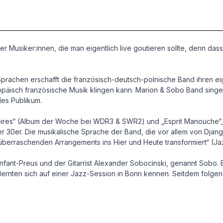
 Musiker:innen, die man eigentlich live goutieren sollte, denn dass d
Sprachen erschafft die französisch-deutsch-polnische Band ihren e
opäisch französische Musik klingen kann. Marion & Sobo Band singen
des Publikum.
ires“ (Album der Woche bei WDR3 & SWR2) und „Esprit Manouche“, in
 30er. Die musikalische Sprache der Band, die vor allem von Django Re
d überraschenden Arrangements ins Hier und Heute transformiert“ (
fant-Preus und der Gitarrist Alexander Sobocinski, genannt Sobo. 
 lernten sich auf einer Jazz-Session in Bonn kennen. Seitdem folge