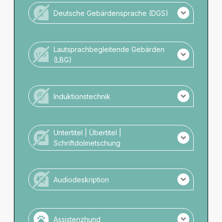
Keine barrierefreien Toiletten vorhanden.
Deutsche Gebärdensprache (DGS)
Keine Parkmöglichkeiten direkt am
Veranstaltungsort.
Keine DGS-Übersetzung der Veranstaltung.
Kein Personal mit DGS-Kompetenz vor Ort.
Lautsprachbegleitende Gebärden
(LBG)
Keine LBG Übersetzung der Veranstaltung.
Kein Personal mit LBG-Kompetenz vor Ort.
Induktionstechnik
Es wird keine Induktionstechnik angeboten.
Untertitel | Übertitel |
Schriftdolmetschung
Es gibt keine schriftliche Darstellung.
Audiodeskription
Es gibt keine Audiodeskription.
Assistenzhund