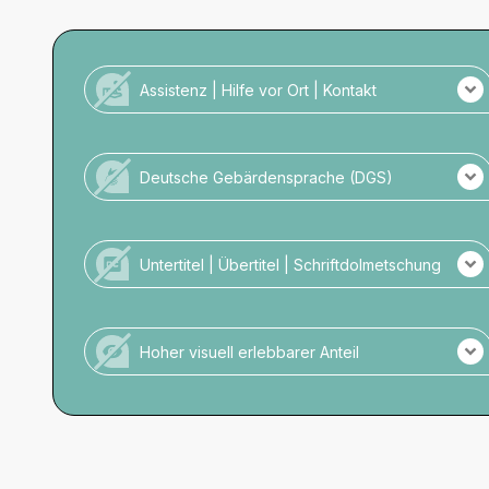
Assistenz | Hilfe vor Ort | Kontakt
Kein Personal vor Ort für Menschen mit
Unterstützungsbedarf.
Deutsche Gebärdensprache (DGS)
Keine DGS-Übersetzung der Veranstaltung.
Kein Personal mit DGS-Kompetenz vor Ort.
Untertitel | Übertitel | Schriftdolmetschung
Es gibt keine schriftliche Darstellung.
Hoher visuell erlebbarer Anteil
Veranstaltung ohne hohen visuellen Anteil.