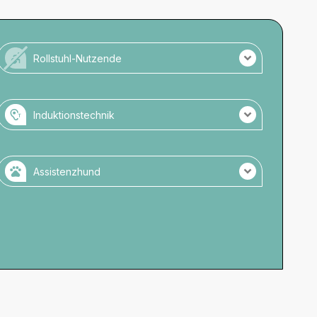
Rollstuhl-Nutzende
Für Rollstuhlnutzende nicht zugänglich.
Keine barrierefreien Toiletten vorhanden.
Induktionstechnik
Keine Parkmöglichkeiten direkt am Veranstaltungsort.
Es wird Induktionstechnik genutzt.
Keine Induktionstechnik an der Kasse.
Assistenzhund
Keine Anmeldung notwendig.
Assistenzhunde zugelassen.
Keine Anmeldung notwendig.
Zugelassene Räume: Cafébereich oder Büro
Wassernapf verfügbar.