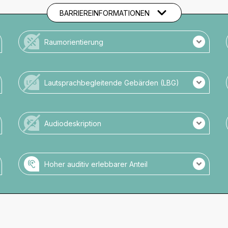
BARRIEREINFORMATIONEN
Raumorientierung
Es ist kein Taktiles Leitsystem vorhanden.
Es sind keine Beschilderungen in Großschrift
Lautsprachbegleitende Gebärden (LBG)
vorhanden.
Potenzielle Gefahrenquellen sind nicht markiert.
Keine LBG Übersetzung der Veranstaltung.
Kein Personal mit LBG-Kompetenz vor Ort.
Audiodeskription
Es gibt keine Audiodeskription.
Hoher auditiv erlebbarer Anteil
Veranstaltung mit hohem auditiven Anteil.
Es gibt keine Audio-Einführung zu
Setting/Bühnenbild/Kostüm o.ä.