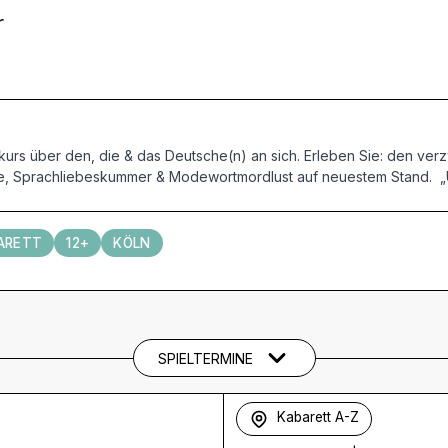
r
hkurs über den, die & das Deutsche(n) an sich. Erleben Sie: den verz
, Sprachliebeskummer & Modewortmordlust auf neuestem Stand. „Unf
ARETT
12+
KÖLN
SPIELTERMINE
Kabarett A-Z