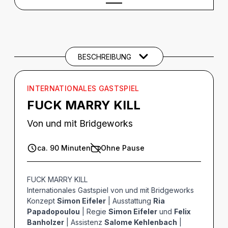
BESCHREIBUNG
Beschreibung
CREDITS
BESCHREIBUNG
THEMEN UND SCHLAGWÖRTER
INTERNATIONALES GASTSPIEL
FUCK MARRY KILL
Von und mit Bridgeworks
ca. 90 Minuten
Ohne Pause
FUCK MARRY KILL
Internationales Gastspiel von und mit Bridgeworks
Konzept
Simon Eifeler
| Ausstattung
Ria
Papadopoulou
| Regie
Simon Eifeler
und
Felix
Banholzer
| Assistenz
Salome Kehlenbach
|