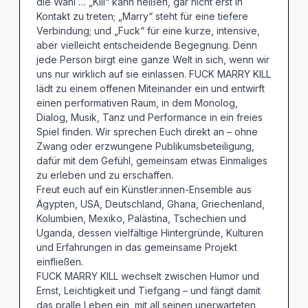
die Wahl … „Kill“ kann heißen, gar nicht erst in
Kontakt zu treten; „Marry“ steht für eine tiefere
Verbindung; und „Fuck“ für eine kurze, intensive,
aber vielleicht entscheidende Begegnung. Denn
jede Person birgt eine ganze Welt in sich, wenn wir
uns nur wirklich auf sie einlassen. FUCK MARRY KILL
lädt zu einem offenen Miteinander ein und entwirft
einen performativen Raum, in dem Monolog,
Dialog, Musik, Tanz und Performance in ein freies
Spiel finden. Wir sprechen Euch direkt an – ohne
Zwang oder erzwungene Publikumsbeteiligung,
dafür mit dem Gefühl, gemeinsam etwas Einmaliges
zu erleben und zu erschaffen.
Freut euch auf ein Künstler:innen-Ensemble aus
Ägypten, USA, Deutschland, Ghana, Griechenland,
Kolumbien, Mexiko, Palästina, Tschechien und
Uganda, dessen vielfältige Hintergründe, Kulturen
und Erfahrungen in das gemeinsame Projekt
einfließen.
FUCK MARRY KILL wechselt zwischen Humor und
Ernst, Leichtigkeit und Tiefgang – und fängt damit
das pralle Leben ein, mit all seinen unerwarteten