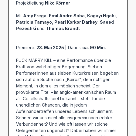
Projektleitung
Niko Körner
Mit
Amy Frega
,
Emil Andre Saba
,
Kagayi Ngobi
,
Patricia Tamayo
,
Pearl Korkor Darkey
,
Saeed
Pezeshki
und
Thomas Brandt
Premiere:
23. Mai 2025 |
Dauer:
ca. 90 Min.
FUCK MARRY KILL – eine Performance über die
Kraft von wahrhaftiger Begegnung: Sieben
Performer:innen aus sieben Kulturkreisen begeben
sich auf die Suche nach „Kairos“, dem richtigen
Moment, in dem alles möglich scheint. Der
provokante Titel – im anglo-amerikanischen Raum
als Gesellschaftsspiel bekannt – steht für die
unendlichen Chancen, die in jedem
Aufeinandertreffen unseres Lebens schlummern.
Sehnen wir uns nicht alle insgeheim nach echter
Verbundenheit? Und wie oft lassen wir solche
Gelegenheiten ungenutzt? Dabei haben wir immer