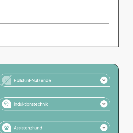
Rollstuhl-Nutzende
Für Rollstuhlnutzende nicht zugänglich.
Keine barrierefreien Toiletten vorhanden.
Induktionstechnik
Keine Parkmöglichkeiten direkt am Veranstaltungsort.
Es wird Induktionstechnik genutzt.
Keine Induktionstechnik an der Kasse.
Assistenzhund
Keine Anmeldung notwendig.