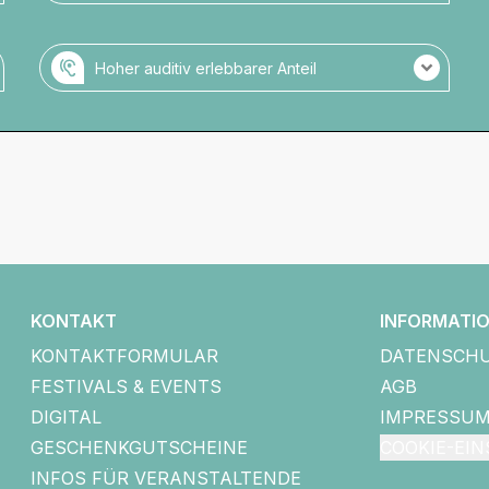
Es gibt keine Audiodeskription.
Hoher auditiv erlebbarer Anteil
Veranstaltung mit hohem auditiven Anteil.
Es gibt keine Audio-Einführung zu
Setting/Bühnenbild/Kostüm o.ä.
KONTAKT
INFORMATI
KONTAKTFORMULAR
DATENSCH
FESTIVALS & EVENTS
AGB
DIGITAL
IMPRESSU
GESCHENKGUTSCHEINE
COOKIE-EI
INFOS FÜR VERANSTALTENDE