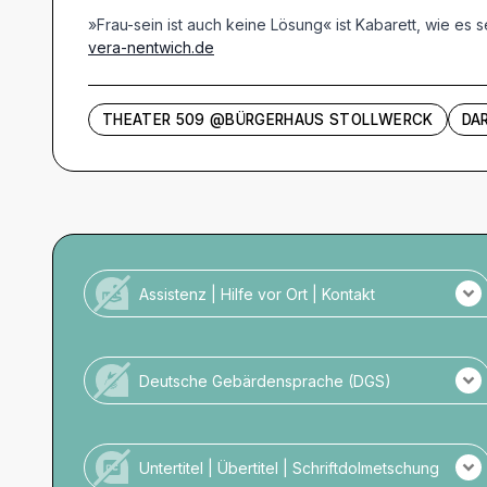
»Frau-sein ist auch keine Lösung« ist Kabarett, wie es se
vera-nentwich.de
THEATER 509 @BÜRGERHAUS STOLLWERCK
DA
Assistenz | Hilfe vor Ort | Kontakt
Kein Personal vor Ort für Menschen mit
Unterstützungsbedarf.
Deutsche Gebärdensprache (DGS)
Keine DGS-Übersetzung der Veranstaltung.
Kein Personal mit DGS-Kompetenz vor Ort.
Untertitel | Übertitel | Schriftdolmetschung