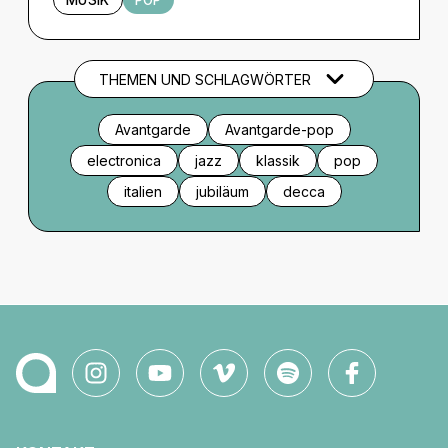
MUSIK
POP
THEMEN UND SCHLAGWÖRTER
Avantgarde
Avantgarde-pop
electronica
jazz
klassik
pop
italien
jubiläum
decca