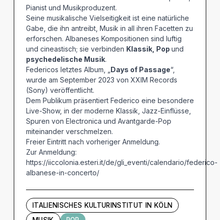
Pianist und Musikproduzent.
Seine musikalische Vielseitigkeit ist eine natürliche
Gabe, die ihn antreibt, Musik in all ihren Facetten zu
erforschen. Albaneses Kompositionen sind luftig
und cineastisch; sie verbinden
Klassik, Pop
und
psychedelische Musik
.
Federicos letztes Album, „
Days of Passage
“,
wurde am September 2023 von XXIM Records
(Sony) veröffentlicht.
Dem Publikum präsentiert Federico eine besondere
Live-Show, in der moderne Klassik, Jazz-Einflüsse,
Spuren von Electronica und Avantgarde-Pop
miteinander verschmelzen.
Freier Eintritt nach vorheriger Anmeldung.
Zur Anmeldung:
https://iiccolonia.esteri.it/de/gli_eventi/calendario/federico-
albanese-in-concerto/
ITALIENISCHES KULTURINSTITUT IN KÖLN