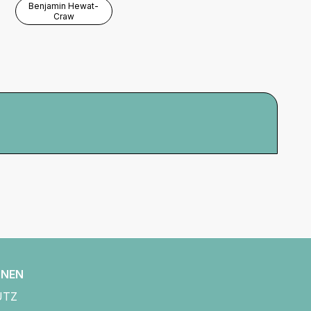
Benjamin Hewat-
Craw
ONEN
UTZ