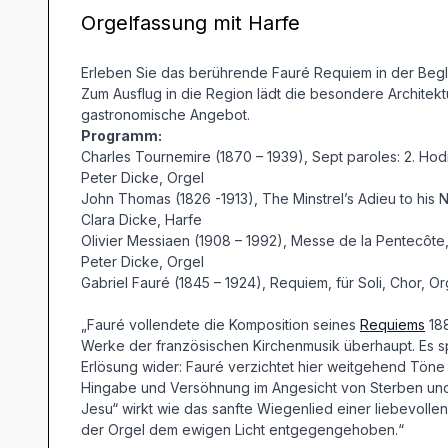
Orgelfassung mit Harfe
Erleben Sie das berührende Fauré Requiem in der Begl
Zum Ausflug in die Region lädt die besondere Architek
gastronomische Angebot.
Programm:
Charles Tournemire (1870 – 1939), Sept paroles: 2. Hod
Peter Dicke, Orgel
John Thomas (1826 -1913), The Minstrel’s Adieu to his 
Clara Dicke, Harfe
Olivier Messiaen (1908 – 1992), Messe de la Pentecôte, V
Peter Dicke, Orgel
Gabriel Fauré (1845 – 1924), Requiem, für Soli, Chor, O
„Fauré vollendete die Komposition seines
Requiems
188
Werke der französischen Kirchenmusik überhaupt. Es 
Erlösung wider: Fauré verzichtet hier weitgehend Töne 
Hingabe und Versöhnung im Angesicht von Sterben und 
Jesu“ wirkt wie das sanfte Wiegenlied einer liebevoll
der Orgel dem ewigen Licht entgegengehoben.“