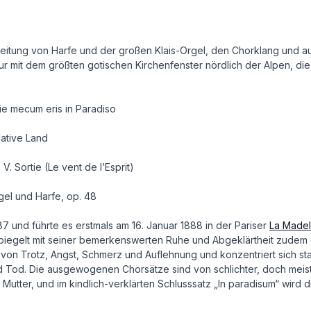
eitung von Harfe und der großen Klais-Orgel, den Chorklang und au
tur mit dem größten gotischen Kirchenfenster nördlich der Alpen,
ie mecum eris in Paradiso
Native Land
. Sortie (Le vent de l’Esprit)
rgel und Harfe, op. 48
7 und führte es erstmals am 16. Januar 1888 in der Pariser
La Madel
spiegelt mit seiner bemerkenswerten Ruhe und Abgeklärtheit zude
von Trotz, Angst, Schmerz und Auflehnung und konzentriert sich sta
Tod. Die ausgewogenen Chorsätze sind von schlichter, doch meiste
en Mutter, und im kindlich-verklärten Schlusssatz „In paradisum“ w