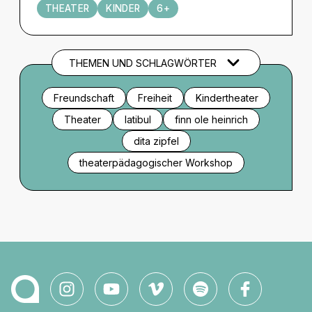
THEATER
KINDER
6+
THEMEN UND SCHLAGWÖRTER
Freundschaft
Freiheit
Kindertheater
Theater
latibul
finn ole heinrich
dita zipfel
theaterpädagogischer Workshop