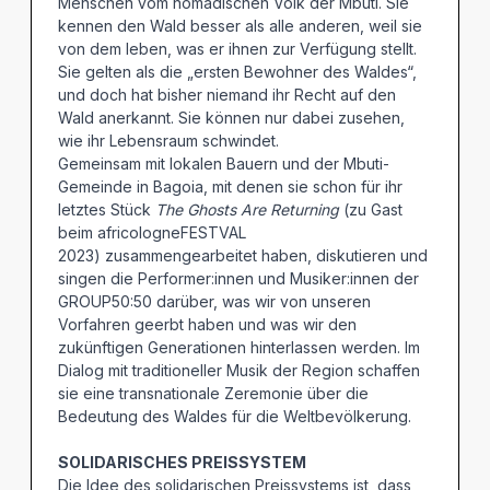
Menschen vom nomadischen Volk der Mbuti. Sie
kennen den Wald besser als alle anderen, weil sie
von dem leben, was er ihnen zur Verfügung stellt.
Sie gelten als die „ersten Bewohner des Waldes“,
und doch hat bisher niemand ihr Recht auf den
Wald anerkannt. Sie können nur dabei zusehen,
wie ihr Lebensraum schwindet.
Gemeinsam mit lokalen Bauern und der Mbuti-
Gemeinde in Bagoia, mit denen sie schon für ihr
letztes Stück
The Ghosts Are Returning
(zu Gast
beim africologneFESTVAL
2023) zusammengearbeitet haben, diskutieren und
singen die Performer:innen und Musiker:innen der
GROUP50:50 darüber, was wir von unseren
Vorfahren geerbt haben und was wir den
zukünftigen Generationen hinterlassen werden. Im
Dialog mit traditioneller Musik der Region schaffen
sie eine transnationale Zeremonie über die
Bedeutung des Waldes für die Weltbevölkerung.
SOLIDARISCHES PREISSYSTEM
Die Idee des solidarischen Preissystems ist, dass