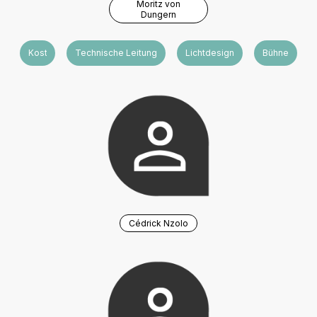
Moritz von
Dungern
Kostüm
Technische Leitung
Lichtdesign
Bühne
Cédrick Nzolo