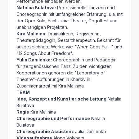
Performance einbauen werden.
Nataliia Bulatova:
Professionelle Tänzerin und
Choreographin mit umfangreicher Erfahrung, u.a. mit
der Oper Köln, Fantissima Theater, Gogolfest und
unabhängigen Projekten.
Kira Malinina:
Dramatikerin, Regisseurin,
Theaterpädagogin, Gestalttherapeutin. Bekannt für
ausgezeichnete Werke wie "When Gods Fall..." und
"12 Songs About Freedom".
Yulia Danilenko:
Choreographin und Pädagogin
für zeitgenössischen Tanz. Zu den wichtigsten
Kooperationen gehören die "Laboratory of
Theatre"-Aufführungen in Kharkiv in
Zusammenarbeit mit Kira Malinina.
TEAM
Idee, Konzept und Künstlerische Leitung
Natalia
Bulatova
Regie
Kira Malinina
Choreographie und Performance
Natalia
Bulatova
Choreographie Assistenz
Julia Danilenko
Videoaufnahme
Alone Volynets