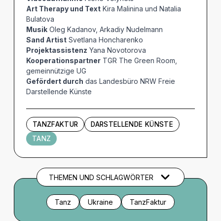
Art Therapy und Text
Kira Malinina und Natalia
Bulatova
Musik
Oleg Kadanov, Arkadiy Nudelmann
Sand Artist
Svetlana Honcharenko
Projektassistenz
Yana Novotorova
Kooperationspartner
TGR The Green Room,
gemeinnützige UG
Gefördert durch
das Landesbüro NRW Freie
Darstellende Künste
TANZFAKTUR
DARSTELLENDE KÜNSTE
TANZ
THEMEN UND SCHLAGWÖRTER
Tanz
Ukraine
TanzFaktur