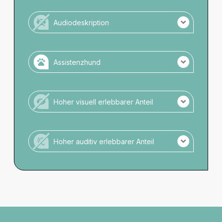
Es gibt keine schriftliche Darstellung.
Audiodeskription
Es gibt keine Audiodeskription.
Assistenzhund
Assistenzhunde zugelassen.
Keine Anmeldung notwendig.
Hoher visuell erlebbarer Anteil
Kein Wassernapf verfügbar.
Veranstaltung ohne hohen visuellen Anteil.
Hoher auditiv erlebbarer Anteil
Veranstaltung ohne hohen auditiven Anteil.