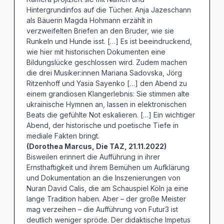
Hintergrundinfos auf die Tücher. Anja Jazeschann
als Bäuerin Magda Hohmann erzählt in
verzweifelten Briefen an den Bruder, wie sie
Runkeln und Hunde isst. […] Es ist beeindruckend,
wie hier mit historischen Dokumenten eine
Bildungslücke geschlossen wird. Zudem machen
die drei Musiker:innen Mariana Sadovska, Jörg
Ritzenhoff und Yasia Sayenko […] den Abend zu
einem grandiosen Klangerlebnis: Sie stimmen alte
ukrainische Hymnen an, lassen in elektronischen
Beats die gefühlte Not eskalieren. […] Ein wichtiger
Abend, der historische und poetische Tiefe in
mediale Fakten bringt.
(Dorothea Marcus, Die TAZ, 21.11.2022)
Bisweilen erinnert die Aufführung in ihrer
Ernsthaftigkeit und ihrem Bemühen um Aufklärung
und Dokumentation an die Inszenierungen von
Nuran David Calis, die am Schauspiel Köln ja eine
lange Tradition haben. Aber – der große Meister
mag verzeihen – die Aufführung von Futur3 ist
deutlich weniger spröde. Der didaktische Impetus