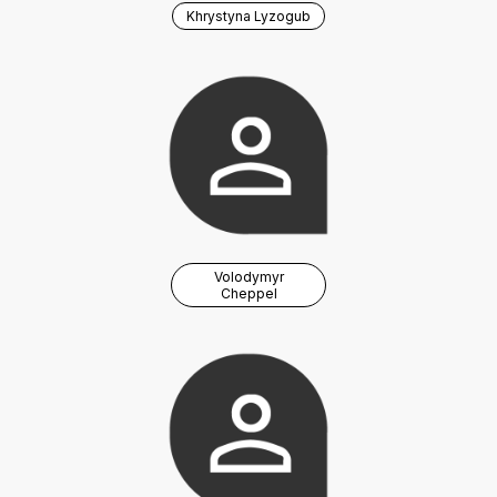
Khrystyna Lyzogub
Volodymyr
Cheppel