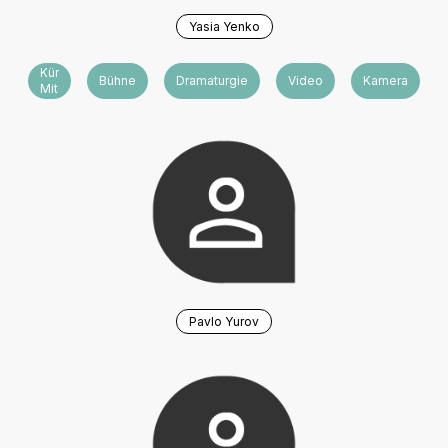
Yasia Yenko
Künstlerische
Bühne
Dramaturgie
Video
Kamera
Mitarbeit
Pavlo Yurov