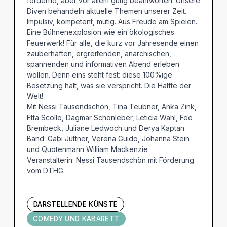
fordernd, aber vor allem gütig beantworten. Unsere
Diven behandeln aktuelle Themen unserer Zeit.
Impulsiv, kompetent, mutig. Aus Freude am Spielen.
Eine Bühnenexplosion wie ein ökologisches
Feuerwerk! Für alle, die kurz vor Jahresende einen
zauberhaften, ergreifenden, anarchischen,
spannenden und informativen Abend erleben
wollen. Denn eins steht fest: diese 100%ige
Besetzung hält, was sie verspricht. Die Hälfte der
Welt!
Mit Nessi Tausendschön, Tina Teubner, Anka Zink,
Etta Scollo, Dagmar Schönleber, Leticia Wahl, Fee
Brembeck, Juliane Ledwoch und Derya Kaptan.
Band: Gabi Jüttner, Verena Guido, Johanna Stein
und Quotenmann William Mackenzie
Veranstalterin: Nessi Tausendschön mit Förderung
vom DTHG.
DARSTELLENDE KÜNSTE
COMEDY UND KABARETT