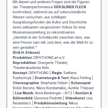
Mit diesen und anderen Fragen sind die Figuren
der Theaterperformance
DER BLINDE FLECK
konfrontiert, während sie auf unterschiedliche
Weisen versuchen, aus zufälligen
Ausgrabungsfunden die Kultur und Geschichte
eines seltsamen vergessenen Volkes für eine
Museumsausstellung zu rekonstruieren.
„Identität ist der Schnittpunkt zwischen dem, was
eine Person sein will, und dem, was die Welt ihr zu
sein gestattet
.“
(Erik H. Erikson)
Produktion
: DIPHTHONG.art e.V.
Koproduktion
: Orangerie Theater,
Theaterakademie Köln.
Konzept
: DIPHTHONG |
Regie
: Switlana
Pasitschnyk |
Dramaturgie & Text:
Klaus Fehling |
Choreographie
: Stephanie Felber |
Schauspiel
:
Robin Berenz, Nikos Konstantakis, Aurélie Thépaut
|
Live Musik:
Anna Illenberger – KiTZ |
Kostüm &
Bühnenbild:
Eleonora Pedretti |
Videokunst
: Lisa
Reutelsterz |
Produktionsleitung
: Nikos