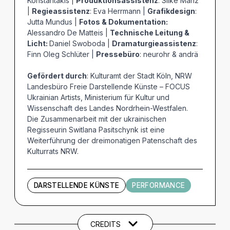
Konstantakis |
Produktionsassistenz
: Silke Manz
|
Regieassistenz
: Eva Herrmann |
Grafikdesign
:
Jutta Mundus |
Fotos & Dokumentation:
Alessandro De Matteis |
Technische Leitung &
Licht:
Daniel Swoboda |
Dramaturgieassistenz
:
Finn Oleg Schlüter |
Pressebüro
: neurohr & andrä
Gefördert durch
: Kulturamt der Stadt Köln, NRW
Landesbüro Freie Darstellende Künste – FOCUS
Ukrainian Artists, Ministerium für Kultur und
Wissenschaft des Landes Nordrhein-Westfalen.
Die Zusammenarbeit mit der ukrainischen
Regisseurin Switlana Pasitschynk ist eine
Weiterführung der dreimonatigen Patenschaft des
Kulturrats NRW.
DARSTELLENDE KÜNSTE
PERFORMANCE
Künstler und Beteiligte
CREDITS