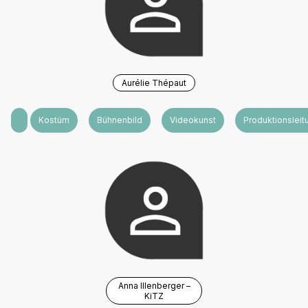
Aurélie Thépaut
Livemusik
Kostüm
Bühnenbild
Videokunst
Produktionsleit
Anna Illenberger –
KiTZ