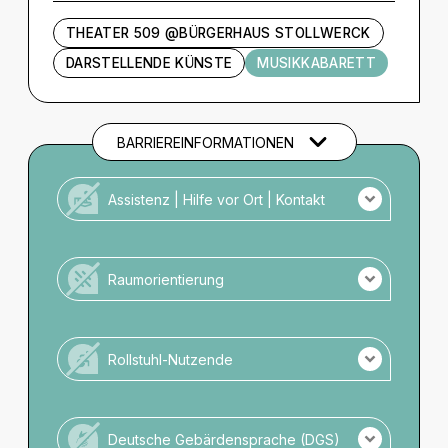
THEATER 509 @BÜRGERHAUS STOLLWERCK
DARSTELLENDE KÜNSTE
MUSIKKABARETT
BARRIEREINFORMATIONEN
Assistenz | Hilfe vor Ort | Kontakt
Kein Personal vor Ort für Menschen mit
Unterstützungsbedarf.
Raumorientierung
Es ist kein Taktiles Leitsystem vorhanden.
Es sind keine Beschilderungen in Großschrift
Rollstuhl-Nutzende
vorhanden.
Potenzielle Gefahrenquellen sind nicht markiert.
Für Rollstuhlnutzende nicht zugänglich.
Keine barrierefreien Toiletten vorhanden.
Deutsche Gebärdensprache (DGS)