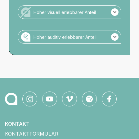
Assistenzhunde zugelassen.
Keine Anmeldung notwendig.
Hoher visuell erlebbarer Anteil
Zugelassene Räume: Cafébereich oder Büro
Wassernapf verfügbar.
Veranstaltung ohne hohen visuellen Anteil.
Hoher auditiv erlebbarer Anteil
Veranstaltung mit hohem auditiven Anteil.
Es gibt keine Audio-Einführung zu
Setting/Bühnenbild/Kostüm o.ä.
KONTAKT
KONTAKTFORMULAR