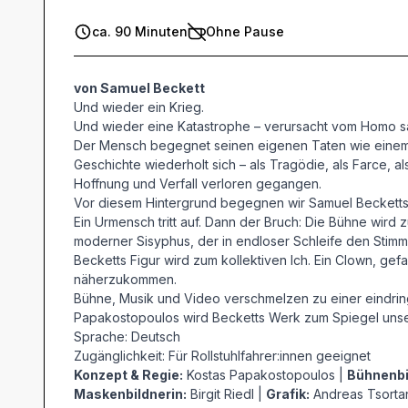
ca. 90 Minuten
Ohne Pause
von Samuel Beckett
Und wieder ein Krieg.
Und wieder eine Katastrophe – verursacht vom Homo s
Der Mensch begegnet seinen eigenen Taten wie einem
Geschichte wiederholt sich – als Tragödie, als Farce, 
Hoffnung und Verfall verloren gegangen.
Vor diesem Hintergrund begegnen wir Samuel Beckett
Ein Urmensch tritt auf. Dann der Bruch: Die Bühne wird 
moderner Sisyphus, der in endloser Schleife den Stimmen 
Becketts Figur wird zum kollektiven Ich. Ein Clown, ge
näherzukommen.
Bühne, Musik und Video verschmelzen zu einer eindrin
Papakostopoulos wird Becketts Werk zum Spiegel unser
Sprache: Deutsch
Zugänglichkeit: Für Rollstuhlfahrer:innen geeignet
Konzept & Regie:
Kostas Papakostopoulos |
Bühnenbi
Maskenbildnerin:
Birgit Riedl |
Grafik:
Andreas Tsortan