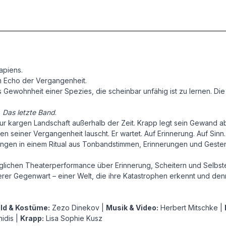
apiens.
 Echo der Vergangenheit.
als Gewohnheit einer Spezies, die scheinbar unfähig ist zu lernen. D
s
Das letzte Band
.
zur kargen Landschaft außerhalb der Zeit. Krapp legt sein Gewand ab. 
seiner Vergangenheit lauscht. Er wartet. Auf Erinnerung. Auf Sinn. A
fangen in einem Ritual aus Tonbandstimmen, Erinnerungen und Gesten
glichen Theaterperformance über Erinnerung, Scheitern und Selbst
er Gegenwart – einer Welt, die ihre Katastrophen erkennt und den
ld & Kostüme:
Zezo Dinekov |
Musik & Video:
Herbert Mitschke |
idis |
Krapp:
Lisa Sophie Kusz