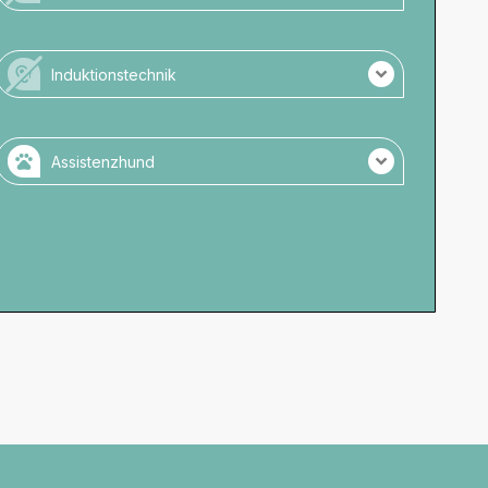
Für Rollstuhlnutzende nicht zugänglich.
Keine barrierefreien Toiletten vorhanden.
Induktionstechnik
Keine Parkmöglichkeiten direkt am Veranstaltungsort.
Es wird keine Induktionstechnik angeboten.
Assistenzhund
Assistenzhunde zugelassen.
Bitte melden Sie sich vorher beim Veranstalter an.
Wassernapf verfügbar.