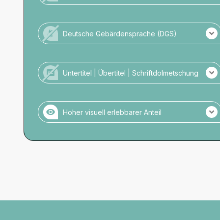
Kein Personal vor Ort für Menschen mit
Unterstützungsbedarf.
Deutsche Gebärdensprache (DGS)
Keine DGS-Übersetzung der Veranstaltung.
Kein Personal mit DGS-Kompetenz vor Ort.
Untertitel | Übertitel | Schriftdolmetschung
Es gibt keine schriftliche Darstellung.
Hoher visuell erlebbarer Anteil
Veranstaltung mit hohem visuellen Anteil.
Für den nicht visuell erlebbaren Anteil gibt es keine
DGS-Videos oder Untertitel.