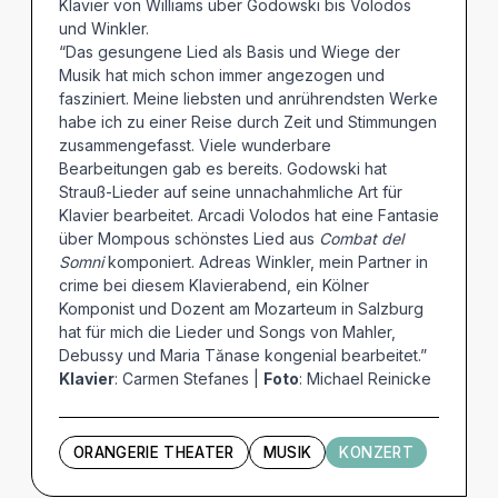
Klavier von Williams über Godowski bis Volodos
und Winkler.
“Das gesungene Lied als Basis und Wiege der
Musik hat mich schon immer angezogen und
fasziniert. Meine liebsten und anrührendsten Werke
habe ich zu einer Reise durch Zeit und Stimmungen
zusammengefasst. Viele wunderbare
Bearbeitungen gab es bereits. Godowski hat
Strauß-Lieder auf seine unnachahmliche Art für
Klavier bearbeitet. Arcadi Volodos hat eine Fantasie
über Mompous schönstes Lied aus
Combat del
Somni
komponiert. Adreas Winkler, mein Partner in
crime bei diesem Klavierabend, ein Kölner
Komponist und Dozent am Mozarteum in Salzburg
hat für mich die Lieder und Songs von Mahler,
Debussy und Maria Tănase kongenial bearbeitet.”
Klavier
: Carmen Stefanes |
Foto
: Michael Reinicke
ORANGERIE THEATER
MUSIK
KONZERT
Künstler und Beteiligte