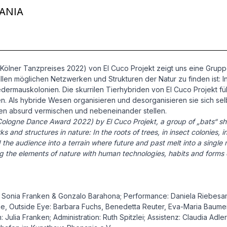
ANIA
lner Tanzpreises 2022) von El Cuco Projekt zeigt uns eine Gruppe
 allen möglichen Netzwerken und Strukturen der Natur zu finden ist:
edermauskolonien. Die skurrilen Tierhybriden von El Cuco Projekt fü
Als hybride Wesen organisieren und desorganisieren sie sich selb
n absurd vermischen und nebeneinander stellen.
ogne Dance Award 2022) by El Cuco Projekt, a group of „bats“ shows 
s and structures in nature: In the roots of trees, in insect colonies, i
d the audience into a terrain where future and past melt into a singl
g the elements of nature with human technologies, habits and forms
Sonia Franken & Gonzalo Barahona; Performance: Daniela Riebesam,
me, Outside Eye: Barbara Fuchs, Benedetta Reuter, Eva-Maria Baume
Julia Franken; Administration: Ruth Spitzlei; Assistenz: Claudia Adle