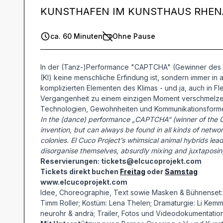
KUNSTHAFEN IM KUNSTHAUS RHEN
ca. 60 Minuten
Ohne Pause
In der (Tanz-)Performance "CAPTCHA" (Gewinner des Kö
(KI) keine menschliche Erfindung ist, sondern immer in
komplizierten Elementen des Klimas - und ja, auch in Fl
Vergangenheit zu einem einzigen Moment verschmelzen. 
Technologien, Gewohnheiten und Kommunikationsforme
In the (dance) performance „CAPTCHA“ (winner of the Col
invention, but can always be found in all kinds of network
colonies. El Cuco Project’s whimsical animal hybrids lea
disorganise themselves, absurdly mixing and juxtaposin
Reservierungen: tickets@elcucoprojekt.com
Tickets direkt buchen
Freitag
oder
Samstag
www.elcucoprojekt.com
Idee, Choreographie, Text sowie Masken & Bühnenset: 
Timm Roller; Kostüm: Lena Thelen; Dramaturgie: Li Kem
neurohr & andrä; Trailer, Fotos und Videodokumentation: 