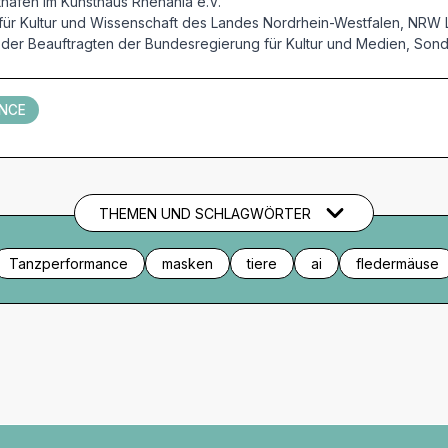
thafen im Kunsthaus Rhenania e.V.
m für Kultur und Wissenschaft des Landes Nordrhein-Westfalen, NRW 
n der Beauftragten der Bundesregierung für Kultur und Medien, 
NCE
THEMEN UND SCHLAGWÖRTER
Tanzperformance
masken
tiere
ai
fledermäuse