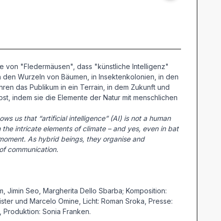
 von "Fledermäusen", dass "künstliche Intelligenz"
 In den Wurzeln von Bäumen, in Insektenkolonien, in den
hren das Publikum in ein Terrain, in dem Zukunft und
st, indem sie die Elemente der Natur mit menschlichen
us that “artificial intelligence” (AI) is not a human
n the intricate elements of climate – and yes, even in bat
e moment. As hybrid beings, they organise and
 of communication.
 Jimin Seo, Margherita Dello Sbarba; Komposition:
ister und Marcelo Omine, Licht: Roman Sroka, Presse:
r, Produktion: Sonia Franken.